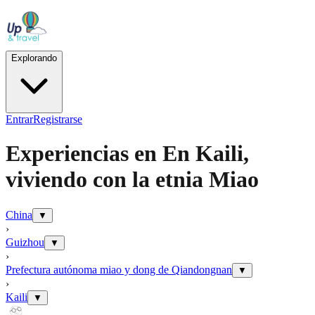
Explorando
Entrar
Registrarse
Experiencias en
En Kaili,
viviendo con la etnia Miao
China
▼
›
Guizhou
▼
›
Prefectura autónoma miao y dong de Qiandongnan
▼
›
Kaili
▼