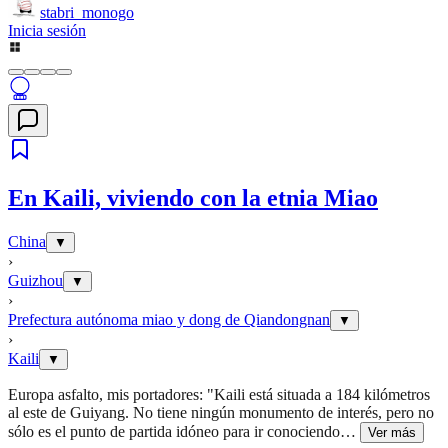
stabri_monogo
Inicia sesión
En Kaili, viviendo con la etnia Miao
China
▼
›
Guizhou
▼
›
Prefectura autónoma miao y dong de Qiandongnan
▼
›
Kaili
▼
Europa asfalto, mis portadores: "Kaili está situada a 184 kilómetros
al este de Guiyang. No tiene ningún monumento de interés, pero no
sólo es el punto de partida idóneo para ir conociendo
…
Ver más