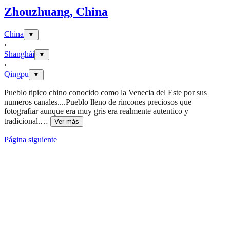
Zhouzhuang, China
China
▼
›
Shanghái
▼
›
Qingpu
▼
Pueblo tipico chino conocido como la Venecia del Este por sus
numeros canales....Pueblo lleno de rincones preciosos que
fotografiar aunque era muy gris era realmente autentico y
tradicional.
…
Ver más
Página siguiente