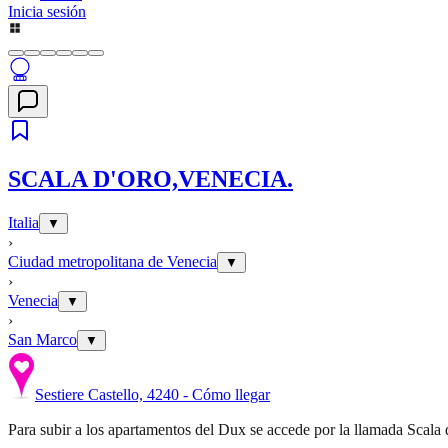
Inicia sesión
SCALA D'ORO,VENECIA.
Italia
▼
›
Ciudad metropolitana de Venecia
▼
›
Venecia
▼
›
San Marco
▼
Sestiere Castello, 4240 - Cómo llegar
Para subir a los apartamentos del Dux se accede por la llamada Scala