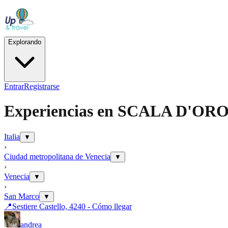
Explorando
Entrar
Registrarse
Experiencias en
SCALA D'ORO
Italia
▼
›
Ciudad metropolitana de Venecia
▼
›
Venecia
▼
›
San Marco
▼
📍
Sestiere Castello, 4240 - Cómo llegar
andrea