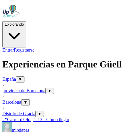
Explorando
Entrar
Registrarse
Experiencias en
Parque Güell
España
▼
›
provincia de Barcelona
▼
›
Barcelona
▼
›
Distrito de Gracia
▼
📍
Carrer d'Olot, 1-13 - Cómo llegar
mireiapas