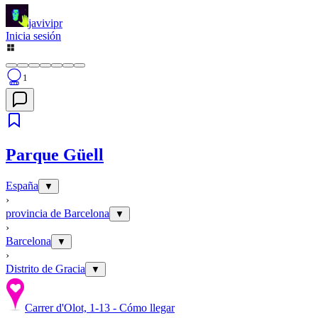
javivipr
Inicia sesión
1
Parque Güell
España
▼
›
provincia de Barcelona
▼
›
Barcelona
▼
›
Distrito de Gracia
▼
Carrer d'Olot, 1-13 - Cómo llegar