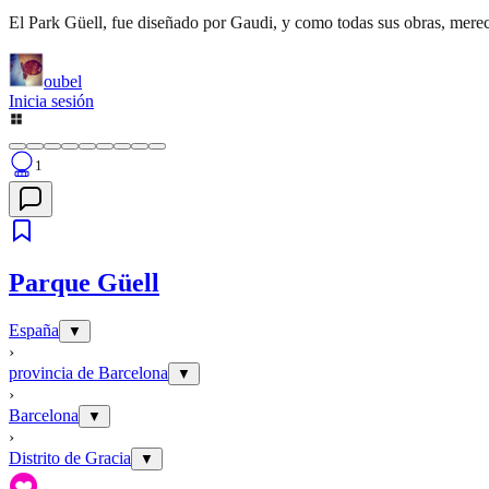
El Park Güell, fue diseñado por Gaudi, y como todas sus obras, merece 
oubel
Inicia sesión
1
Parque Güell
España
▼
›
provincia de Barcelona
▼
›
Barcelona
▼
›
Distrito de Gracia
▼