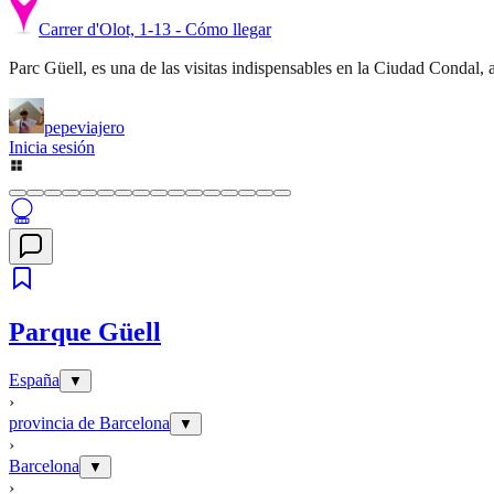
Carrer d'Olot, 1-13 - Cómo llegar
Parc Güell, es una de las visitas indispensables en la Ciudad Condal, 
pepeviajero
Inicia sesión
Parque Güell
España
▼
›
provincia de Barcelona
▼
›
Barcelona
▼
›